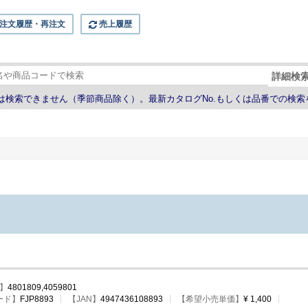
注文履歴・再注文
売上履歴
詳細検
では検索できません（季節商品除く）。最新カタログNo.もしくは品番での検索
】
4801809,4059801
ード
】
FJP8893
【JAN】
4947436108893
【希望小売単価】
¥ 1,400