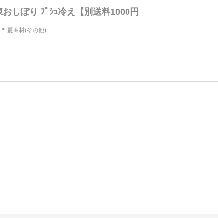
おしぼり ﾌﾟｼｭ冷え【別送料1000円
夏商材(その他)