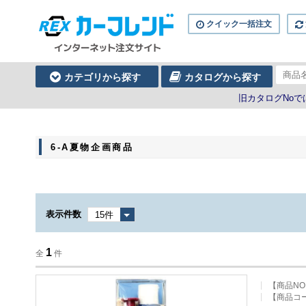
クイック一括注文
カテゴリから探す
カタログから探す
旧カタログNo
6-A夏物企画商品
表示件数
1
全
件
【商品NO
【
商品コ