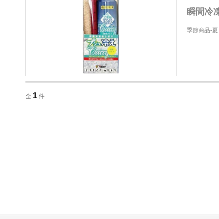
瞬間冷凍
季節商品-夏
1
全
件