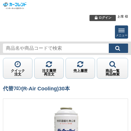
お客 様
ログイン
メニュー
クイック
注文履歴
売上履歴
商品一覧
注文
再注文
商品検索
代替ﾌﾛﾝ(R-Air Cooling)30本