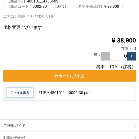
【商品NO】
4801011,4735409
【
商品コード
】
0002-30
【JAN】
【希望小売単価】
¥ 38,900
エアコン関連
ｶｰｴｱｺﾝｶﾞｽ/ｵｲﾙ
価格変更ございます
¥ 38,900
3
在庫：
箱
：
税率：10％（課税）
カートに入れる
訂正文4801011 0002-30.pdf
ファイル出力
ご利用ガイド
お問い合わせ