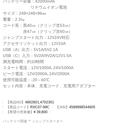
バッテリー容量：42000mAh

                        リチウムイオン電池

サイズ：248×248×96㎜

重量：2.3㎏

コード長：黒40㎝（クリップ含53㎝）

　　　　　赤47㎝（クリップ含60㎝）

ジャンプスタート出力：12V24V対応

アクセサリソケット出力：12V10A

USB（A）出力：5V1A/5V2.1A

USB（C）入力：5V2A/9V2A/12V1.5A

満充電時間：約10時間

スタート電流：12V/1000A､24V/1000A

ピーク電流：12V/2000A､24V/2000A

使用可能温度：-20～60℃

セット内容：本体、充電コード、充電用アダプター
【商品NO】
4802801,4702301
【
商品コード
】
RXC07-99C
【JAN】
4589998544605
【希望小売単価】
¥ 39,800
バッテリー関連
ジャンプスターター