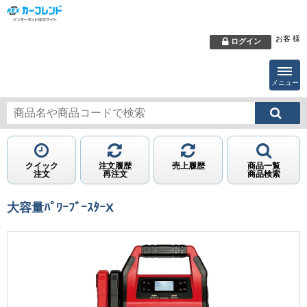
お客 様
ログイン
メニュー
クイック
注文履歴
売上履歴
商品一覧
注文
再注文
商品検索
大容量ﾊﾟﾜｰﾌﾞｰｽﾀｰX