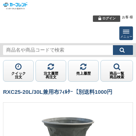
お客 様
ログイン
メニュー
クイック
注文履歴
売上履歴
商品一覧
注文
再注文
商品検索
RXC25-20L/30L兼用布ﾌｨﾙﾀｰ【別送料1000円