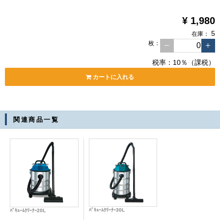
¥ 1,980
5
在庫：
枚
：
税率：10％（課税）
カートに入れる
関連
商品
一覧
ﾊﾞｷｭｰﾑｸﾘｰﾅｰ30L
ﾊﾞｷｭｰﾑｸﾘｰﾅｰ20L